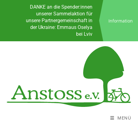
Spenden
DANKE an die Spender:innen
unserer Sammelaktion für
unsere Partnergemeinschaft in
Information
der Ukraine: Emmaus Oselya
bei Lviv
Sprungbrett für Neustart ins
Leben
KoALa - Das kostenlose
Anstoss Lastenrad
Bürozeiten
Kontakt
Spenden
DANKE an die Spender:innen
unserer Sammelaktion für
unsere Partnergemeinschaft in
der Ukraine: Emmaus Oselya
bei Lviv
MENÜ