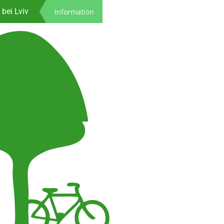
Spenden
bei Lviv
Information
ns Leben
astenrad
rozeiten
Kontakt
Spenden
bei Lviv