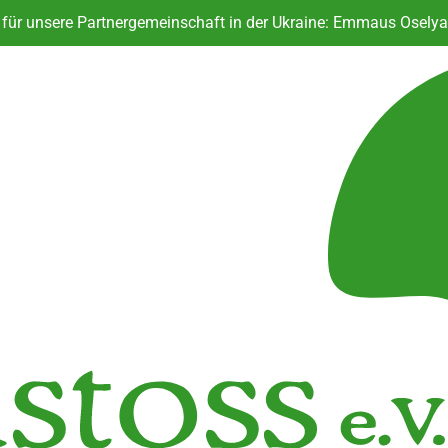
ür unsere Partnergemeinschaft in der Ukraine: Emmaus Oselya 
Sprungbrett für Neustart i
KoALa - Das kostenlose Anstoss L
Bü
ür unsere Partnergemeinschaft in der Ukraine: Emmaus Oselya 