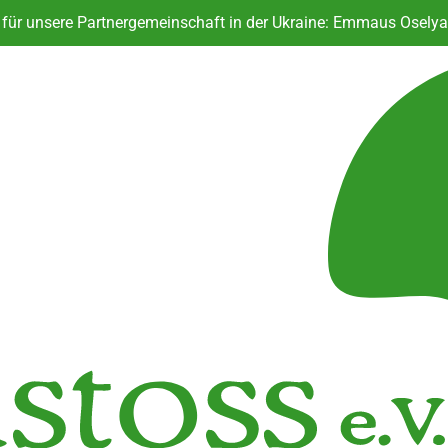
ür unsere Partnergemeinschaft in der Ukraine: Emmaus Oselya 
Sprungbrett für Neustart i
KoALa - Das kostenlose Anstoss L
Bü
ür unsere Partnergemeinschaft in der Ukraine: Emmaus Oselya 