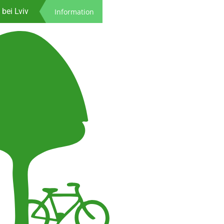
Spenden
bei Lviv
Information
ns Leben
astenrad
rozeiten
Kontakt
Spenden
bei Lviv