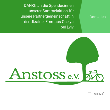
Spenden
DANKE an die Spender:innen
unserer Sammelaktion für
unsere Partnergemeinschaft in
Information
der Ukraine: Emmaus Oselya
bei Lviv
Sprungbrett für Neustart ins
Leben
KoALa - Das kostenlose
Anstoss Lastenrad
Bürozeiten
Kontakt
Spenden
DANKE an die Spender:innen
unserer Sammelaktion für
unsere Partnergemeinschaft in
der Ukraine: Emmaus Oselya
bei Lviv
MENÜ