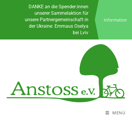
Spenden
DANKE an die Spender:innen
unserer Sammelaktion für
unsere Partnergemeinschaft in
Information
der Ukraine: Emmaus Oselya
bei Lviv
Sprungbrett für Neustart ins
Leben
KoALa - Das kostenlose
Anstoss Lastenrad
Bürozeiten
Kontakt
Spenden
DANKE an die Spender:innen
unserer Sammelaktion für
unsere Partnergemeinschaft in
der Ukraine: Emmaus Oselya
bei Lviv
MENÜ