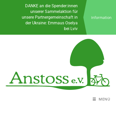
Spenden
DANKE an die Spender:innen
unserer Sammelaktion für
unsere Partnergemeinschaft in
Information
der Ukraine: Emmaus Oselya
bei Lviv
Sprungbrett für Neustart ins
Leben
KoALa - Das kostenlose
Anstoss Lastenrad
Bürozeiten
Kontakt
Spenden
DANKE an die Spender:innen
unserer Sammelaktion für
unsere Partnergemeinschaft in
der Ukraine: Emmaus Oselya
bei Lviv
MENÜ