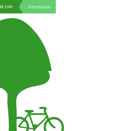
enden
i Lviv
Information
 Leben
tenrad
zeiten
ontakt
enden
i Lviv