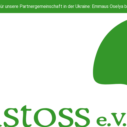
Sp
r unsere Partnergemeinschaft in der Ukraine: Emmaus Oselya be
Sprungbrett für Neustart ins
KoALa - Das kostenlose Anstoss Las
Büro
K
Sp
r unsere Partnergemeinschaft in der Ukraine: Emmaus Oselya be